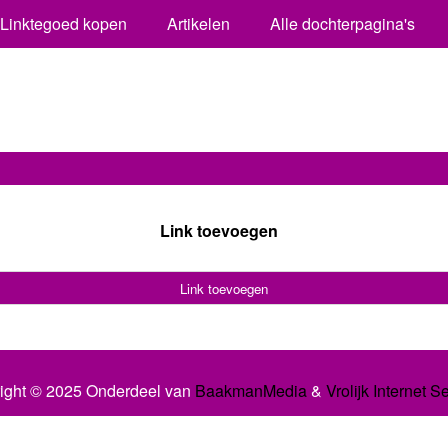
Linktegoed kopen
Artikelen
Alle dochterpagina's
Link toevoegen
Link toevoegen
ight © 2025 Onderdeel van
BaakmanMedia
&
Vrolijk Internet S