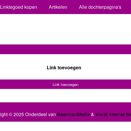
Linktegoed kopen
Artikelen
Alle dochterpagina's
Link toevoegen
Link toevoegen
ight © 2025 Onderdeel van
BaakmanMedia
&
Vrolijk Internet S